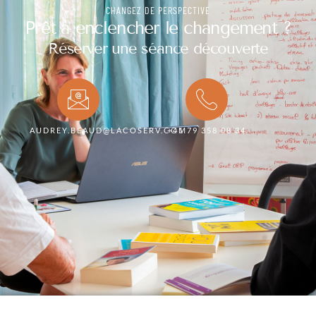
CHANGEZ DE PERSPECTIVE
Prêt à enclencher le changement ?
Réserver une séance découverte
AUDREY.BEAUD@LACOSERV.COM
+41 79 358 08 34