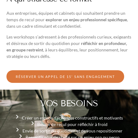
Aux entreprises, équipes et cabinets qui souhaitent prendre un
temps de recul pour
explorer un enjeu professionnel spécifique
,
dans un cadre stimulant et confidentiel.
Les workshops s’adressent à des professionnels curieux, exigeants
et désireux de sortir du quotidien pour
réfléchir en profondeur,
en groupe restreint
, à leurs équilibres, leur positionnement, leur
stratégie ou leurs défis.
RÉSERVER UN APPEL DE 15' SANS ENGAGEMENT
VOS BESOINS
Créer un espace d’échanges constructifs et motivants
Besoin de recul pour réfléchir à froid
Envie de sortir du quotidien et de vous repositionner
Ressentir plus de clarté sur un enjeu pro ou perso