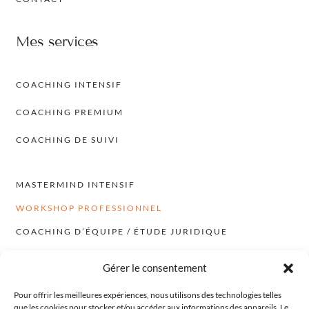
Mes services
COACHING INTENSIF
COACHING PREMIUM
COACHING DE SUIVI
MASTERMIND INTENSIF
WORKSHOP PROFESSIONNEL
COACHING D’ÉQUIPE / ÉTUDE JURIDIQUE
WALK & TALK – COACHING EN MOUVEMENT
Gérer le consentement
Newsletter
Pour offrir les meilleures expériences, nous utilisons des technologies telles
que les cookies pour stocker et/ou accéder aux informations des appareils. Le