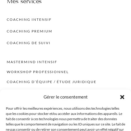
Mes services
COACHING INTENSIF
COACHING PREMIUM
COACHING DE SUIVI
MASTERMIND INTENSIF
WORKSHOP PROFESSIONNEL
COACHING D’ÉQUIPE / ÉTUDE JURIDIQUE
WALK & TALK – COACHING EN MOUVEMENT
Gérer le consentement
Newsletter
Pour offrir les meilleures expériences, nous utilisons des technologies telles
que les cookies pour stocker et/ou accéder aux informations des appareils. Le
fait de consentir à ces technologies nous permettra de traiter des données
COACHING DU MOMENT
Vous avez envie d'aller plus loin. Je publie
telles que le comportement de navigation ou les ID uniques sur ce site. Le fait de
régulièrement des actualités qui vous permettent
ne pas consentir ou de retirer son consentement peut avoir un effet négatif sur