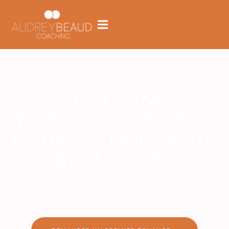
COACHING
PROFESSIONNEL POUR
CADRES, DIRIGEANTS
ET AVOCATS.
STRESS, PERTE DE SENS, SURCHARGE MENTALE ?
JE VOUS AIDE À CLARIFIER VOS PRIORITÉS ET REPRENDRE LE CONTRÔLE,
AVEC MÉTHODE ET HUMANITÉ.